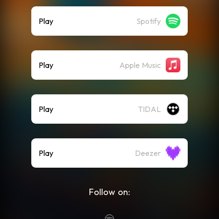
Play
Spotify
Play
Apple Music
Play
TIDAL
Play
Deezer
Follow on: