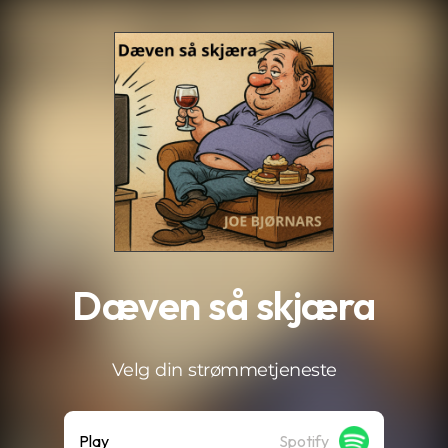
.
Dæven så skjæra
Velg din strømmetjeneste
Play
Spotify