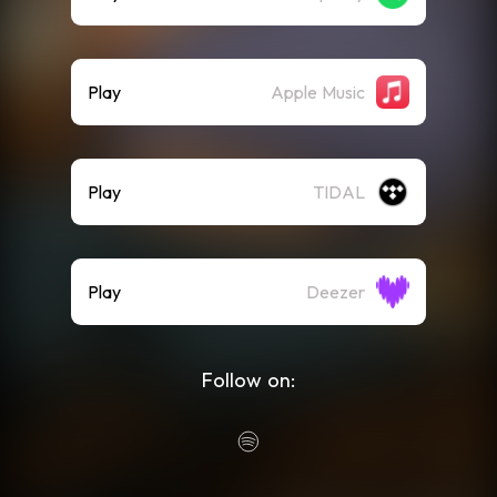
Play
Apple Music
Play
TIDAL
Play
Deezer
Follow on: